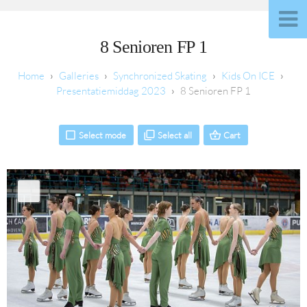
8 Senioren FP 1
Galleries
Synchronized Skating
Kids On ICE
Presentatiemiddag 2023
8 Senioren FP 1